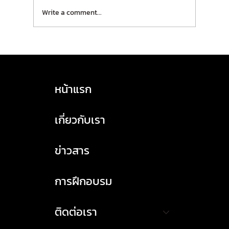
Write a comment...
HASLA เปิดรับสมัครอบรม! หลักสูตร TSM
(Transport Safety Manager) บุคลากรจัดการ
ด้านความปลอดภัยในการขนส่ง 🔸ประจำเดือน
หน้าแรก
กุมภาพันธ์ 2569
เกี่ยวกับเรา
ข่าวสาร
การฝึกอบรม
ติดต่อเรา