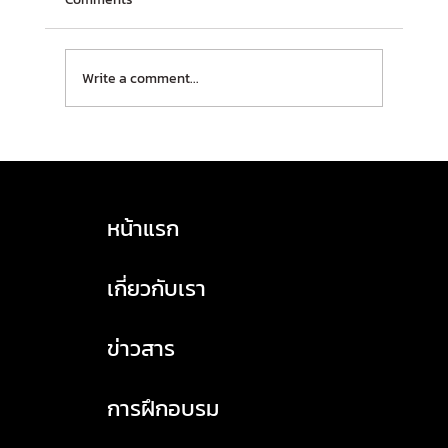
Write a comment...
HASLA เปิดรับสมัครอบรม! หลักสูตร TSM
(Transport Safety Manager) บุคลากรจัดการ
ด้านความปลอดภัยในการขนส่ง 🔸ประจำเดือน
หน้าแรก
กุมภาพันธ์ 2569
เกี่ยวกับเรา
ข่าวสาร
การฝึกอบรม