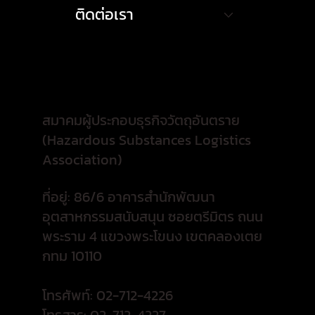
ติดต่อเรา
สมาคมผู้ประกอบธุรกิจวัตถุอันตราย
(Hazardous Substances Logistics
Association)
ที่อยู่: 86/6 อาคารสำนักพัฒนา
อุตสาหกรรมสนับสนุน ซอยตรีมิตร ถนน
พระราม 4 แขวงพระโขนง เขตคลองเตย
กทม 10110
โทรศัพท์: 02-712-4226