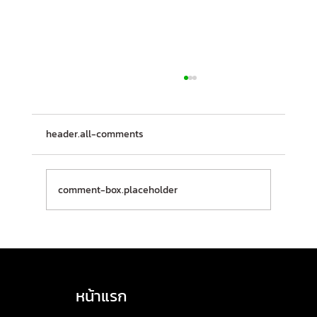
header.all-comments
comment-box.placeholder
HASLA เปิดรับสมัครอบรม! หลักสูตร TSM
(Transport Safety Manager) บุคลากรจัดการ
ด้านความปลอดภัยในการขนส่ง 🔸ประจำเดือน
หน้าแรก
กุมภาพันธ์ 2569