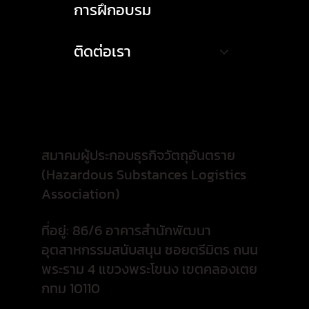
การฝึกอบรม
ติดต่อเรา
สมาคมผู้ประกอบธุรกิจวัตถุอันตราย
(Hazardous Substances Logistics
Association)
ที่อยู่: 86/6 อาคารสำนักพัฒนา
อุตสาหกรรมสนับสนุน ซอยตรีมิตร ถนน
พระราม 4 แขวงพระโขนง เขตคลองเตย
กทม 10110