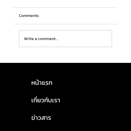
Comments
Write a comment...
HASLA เปิดรับสมัครอบรม! หลักสูตร TSM
(Transport Safety Manager) บุคลากรจัดการ
ด้านความปลอดภัยในการขนส่ง 🔸ประจำเดือน
หน้าแรก
กุมภาพันธ์ 2569
เกี่ยวกับเรา
ข่าวสาร